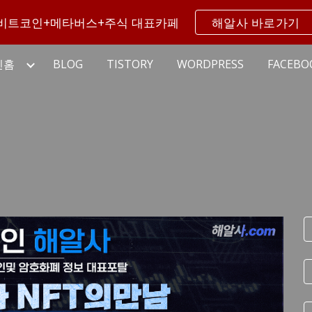
비트코인+메타버스+주식 대표카페
해알사 바로가기
ip to main content
Skip to navigat
인홈
BLOG
TISTORY
WORDPRESS
FACEBO