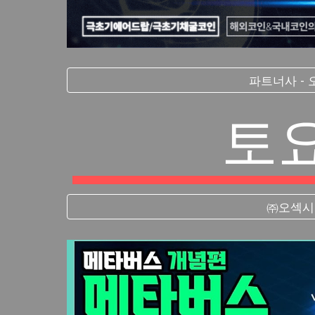
파트너사 -
토
㈜오섹시