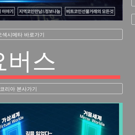
 오섹시메타 바로가기
요버스
코리아 본사가기