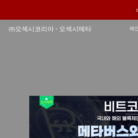
Sk
㈜오섹시코리아 - 오섹시메타
메